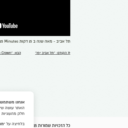
תל אביב - מאה שנה ב 15 דקות Tel Aviv - 100 Years in 15 Minutes
«
הקודם:
״תל אביב יפו״
הבא:
״The Queen Has No Crown״
אנחנו משתמשים
האתר עושה שימו
חלק מהעוגיות ח
בלחיצה על
“מא
כל הזכויות שמורות 2015 ערן ויץ