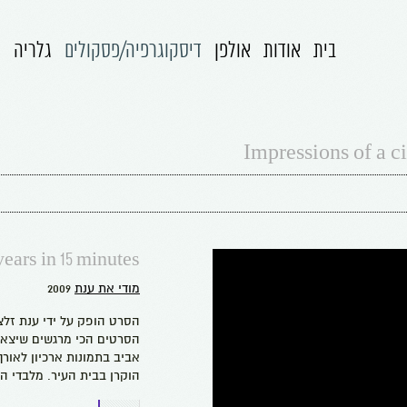
בית
אודות
אולפן
דיסקוגרפיה/פסקולים
גלריה
ה
Impressions of a ci
years in 15 minutes
מודי את ענת
2009
הסרט הופק על ידי ענת זלצר 
הסרטים הכי מרגשים שיצא ל
הוקרן בבית העיר. מלבדי ה