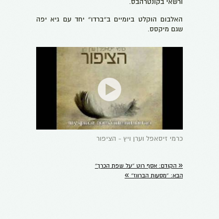
ורשאי בקונטרהבס.
האלבום הוקלט ביומיים ב״ברדו״ יחד עם גיא יפה
שגם מיקסס.
כרמי זיסאפל וערן ויץ - הציפור
«
הקודם:
אסף רוט ״על שפת הכרך״
»
הבא:
״מסעות הברווז״