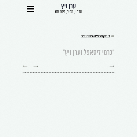
ערן ויץ
מלחין, מפיק, גיטריסט
⇐
דיסקוגרפיה/פסקולים
״כרמי זיסאפל וערן ויץ״
←
→
→